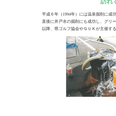
訪れ
平成６年（1994年）には温泉掘削に成功
直後に井戸水の掘削にも成功し、グリ
以降、県ゴルフ協会やＧＵＫが主催す