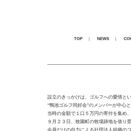
TOP
NEWS
CO
設立のきっかけは、ゴルフへの愛情と
“鴨池ゴルフ同好会”のメンバーが中心
当時の金額で１口５万円の寄付を集め、
９月２３日、牧園町の牧場跡地を借り
会員だけの自力による社団法人組織の