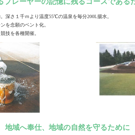
るプレーヤーの記憶に残るコースである
。深さ１千ｍより温度55℃の温泉を毎分200L揚水。
ーンを念願のベント化。
る競技を各種開催。
地域へ奉仕、地域の自然を守るために