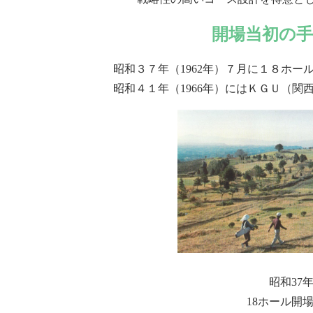
開場当初の
昭和３７年（1962年）７月に１８ホ
昭和４１年（1966年）にはＫＧＵ（
昭和37
18ホール開