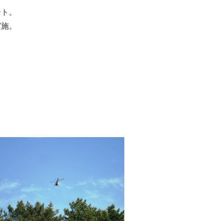
ート。
実施。