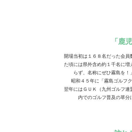
「鹿
開場当初は１６８名だった会員
た頃には県外含め約１千名に増
らず、名称にぜひ霧島を！
昭和４５年に「霧島ゴルフ
翌年にはＧＵＫ（九州ゴルフ連
内でのゴルフ普及の草分