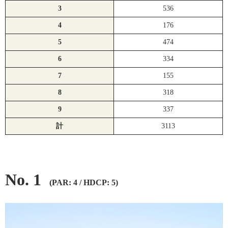
3
536
4
176
5
474
6
334
7
155
8
318
9
337
計
3113
No. 1
(PAR: 4 / HDCP: 5)