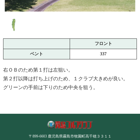
フロント
ベント
337
右ＯＢのため第１打は左狙い。
第２打以降は打ち上げのため、１クラブ大きめが良い。
グリーンの手前は下りのため中央を狙う。
〒899-6603 鹿児島県霧島市牧園町高千穂３３１１