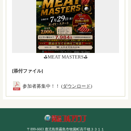
⛳MEAT MASTERS⛳
[添付ファイル]
参加者募集中！！ (
ダウンロード
)
〒899-6603 鹿児島県霧島市牧園町高千穂３３１１