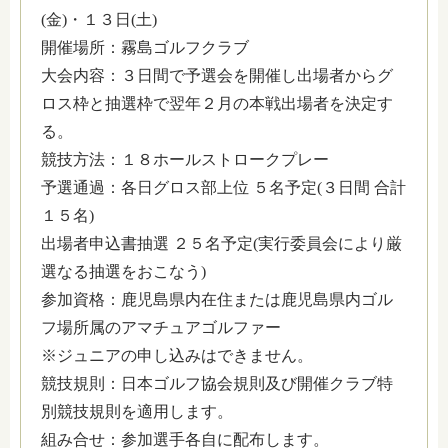
(金)・１３日(土)
開催場所：霧島ゴルフクラブ
大会内容：３日間で予選会を開催し出場者からグ
ロス枠と抽選枠で翌年２月の本戦出場者を決定す
る。
競技方法：１８ホールストロークプレー
予選通過：各日グロス部上位 ５名予定(３日間 合計
１５名)
出場者申込書抽選 ２５名予定(実行委員会により厳
選なる抽選をおこなう)
参加資格：鹿児島県内在住または鹿児島県内ゴル
フ場所属のアマチュアゴルファー
※ジュニアの申し込みはできません。
競技規則：日本ゴルフ協会規則及び開催クラブ特
別競技規則を適用します。
組み合せ：参加選手各自に配布します。